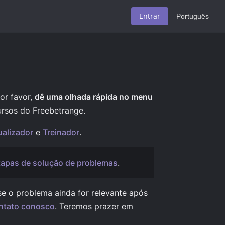
Entrar
Português
or favor,
dê uma olhada rápida no menu
ursos do Freebetrange.
ualizador
e
Treinador
.
tapas de solução de problemas
.
se o problema ainda for relevante após
ntato conosco
. Teremos prazer em