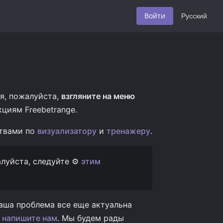
Войти
Русский
я, пожалуйста,
взгляните на меню
циям Freebetrange.
ствами по
визуализатору
и
тренажеру
.
луйста, следуйте ⚙️
этим
ваша проблема все еще актуальна
‍
напишите нам
. Мы будем рады