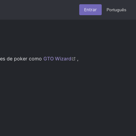
Entrar
Português
(opens new window)
ares de poker como
GTO Wizard
,