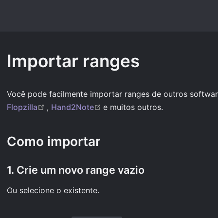
Importar ranges
Você pode facilmente importar ranges de outros softw
(opens new window)
(opens new window)
Flopzilla
,
Hand2Note
e muitos outros.
Como importar
1. Crie um novo range vazio
Ou selecione o existente.