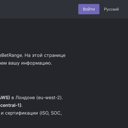
Войти
Русский
eBetRange. На этой странице
ваем вашу информацию.
AWS)
в Лондоне (eu-west-2).
central-1)
.
и сертификации (ISO, SOC,