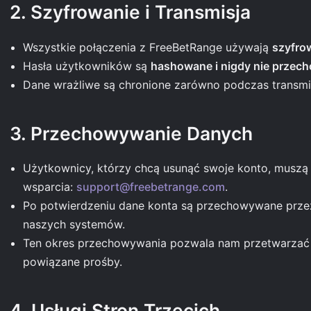
2. Szyfrowanie i Transmisja
Wszystkie połączenia z FreeBetRange używają
szyfro
Hasła użytkowników są
hashowane i nigdy nie przec
Dane wrażliwe są chronione zarówno podczas transmisj
3. Przechowywanie Danych
Użytkownicy, którzy chcą usunąć swoje konto, muszą
wsparcia:
support@freebetrange.com
.
Po potwierdzeniu dane konta są przechowywane prz
naszych systemów.
Ten okres przechowywania pozwala nam przetwarzać 
powiązane prośby.
4. Usługi Stron Trzecich