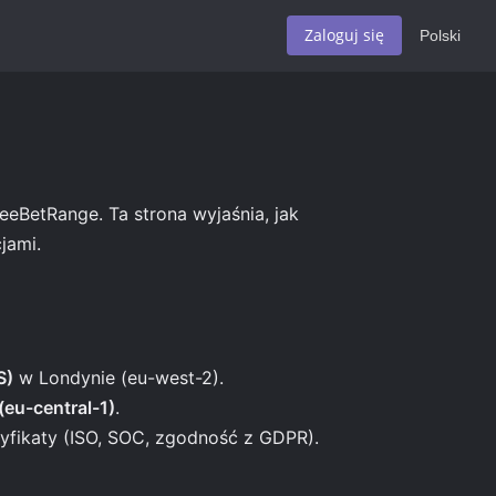
Zaloguj się
Polski
BetRange. Ta strona wyjaśnia, jak
jami.
S)
w Londynie (eu-west-2).
(eu-central-1)
.
fikaty (ISO, SOC, zgodność z GDPR).