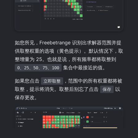
如您所见，Freebetrange 识别出求解器范围并提
供取整权重的选项（黄色提示）。默认情况下，取
整增量为 25。也就是说，所有频率都将取整到
集合中最接近的值。
0、25、50、75、100
如果您点击
，范围中的所有权重都将被
立即取整
取整，提示将消失。取整后别忘了点击
以
保存
保存更改。