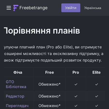
Freebetrange
Увійти
Українська
Порівняння планів
Купуючи платний план (Pro або Elite), ви отримуєте
розширені можливості та ексклюзивну підтримку, а
також підтримуєте подальший розвиток продукту.
Фіча
Free
Pro
Elite
GTO
Обмежено*
✓
✓
Бібліотека
Редактор
Обмежено*
✓
✓
Переглядач
Обмежено*
✓
✓