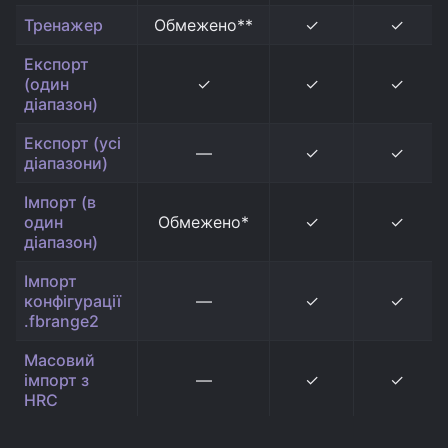
Тренажер
Обмежено**
✓
✓
Експорт
(один
✓
✓
✓
діапазон)
Експорт (усі
—
✓
✓
діапазони)
Імпорт (в
один
Обмежено*
✓
✓
діапазон)
Імпорт
конфігурації
—
✓
✓
.fbrange2
Масовий
імпорт з
—
✓
✓
HRC
Імпорт